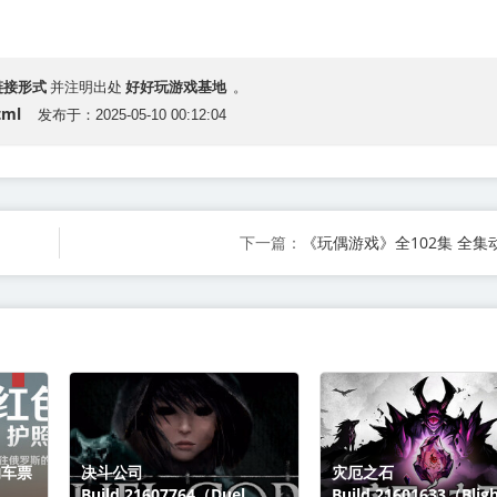
链接形式
好好玩游戏基地
并注明出处
。
tml
发布于：2025-05-10 00:12:04
《玩偶游戏》全102集 全集
下一篇：
的车票
决斗公司
灾厄之石
Build.21607764（Duel
Build.21601633（Blig