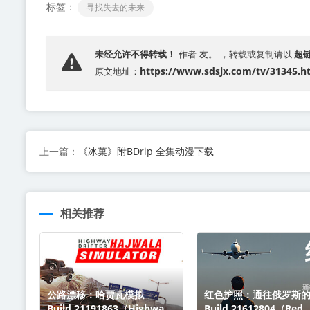
标签：
寻找失去的未来
超
未经允许不得转载！
作者:友。 ，转载或复制请以
https://www.sdsjx.com/tv/31345.h
原文地址：
《冰菓》附BDrip 全集动漫下载
上一篇：
相关推荐
公路漂移：哈贾瓦模拟
红色护照：通往俄罗斯
Build.21191863（Highway
Build.21612804（Red