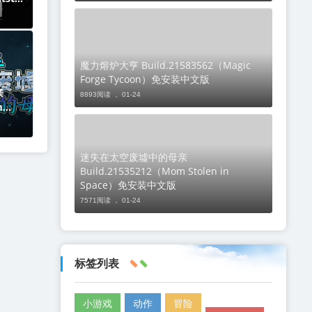
款游
略与
远征。
魔力熔炉大亨 Build.21583562（Magic
Forge Tycoon）免安装中文版
亲
8893阅读 ，
01-24
m
安装中
空与挚
正搭乘
迷失在太空废墟中的母亲
Build.21535212（Mom Stolen in
Space）免安装中文版
7571阅读 ，
01-24
标签列表
小游戏
动作
冒险