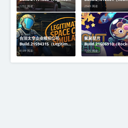
Drifter Hajwala
Passport Ticket to Ru
1292 阅读
2949 阅读
Simulator）免安装英文版关
免安装中文版关于这款
于这款游戏Hajwala不是典型
迎来到《Red Passport: 
的漂移，而是直接
合法太空企业模拟公司
鼠鼠登月
Build.21594315（Legitimat
Build.21606910（Rock
e Space Corp Simulator
Rats）免安装中文版关
9149 阅读
1305 阅读
LLC）免安装中文版关于这款
游戏所有系统就绪，准
游戏《Legitimate Space
空！《鼠鼠登月》是一
Corp Si
存者游戏，你将在月球