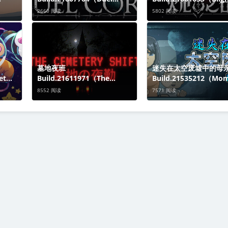
ssia）
Corp.）免安装中文版关于这
e）免安装中文版关于这
2660 阅读
5802 阅读
游戏欢
款游戏受《黑魂》启发的动作
戏这是一场融合深度策
Tick
RPG，开放沙盒世界，带
Roguelike进化的残酷
MMO氛围与方向战斗系统。
你的目标是护送
单
墓地夜班
迷失在太空废墟中的母
et
Build.21611971（The
Build.21535212（Mo
于这款
Cemetery Shift）免安装中文
Stolen in Space）免
8552 阅读
7571 阅读
备升
版关于这款游戏The
文版关于这款游戏少年
款类幸
Cemetery Shift｜墓地の夜勤
友太郎、以及母亲美月
上
是一款短篇第一人称恐怖叙事
一艘