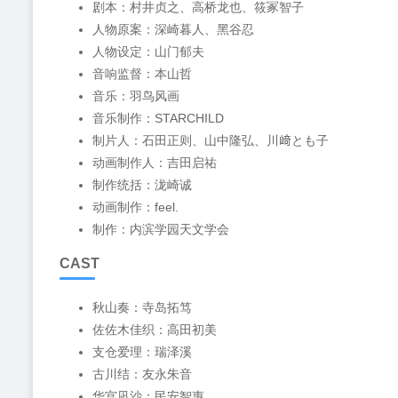
剧本：村井贞之、高桥龙也、筱冢智子
人物原案：深崎暮人、黑谷忍
人物设定：山门郁夫
音响监督：本山哲
音乐：羽鸟风画
音乐制作：STARCHILD
制片人：石田正则、山中隆弘、川﨑とも子
动画制作人：吉田启祐
制作统括：泷崎诚
动画制作：feel.
制作：内滨学园天文学会
CAST
秋山奏：寺岛拓笃
佐佐木佳织：高田初美
支仓爱理：瑞泽溪
古川结：友永朱音
华宫凪沙：民安智惠