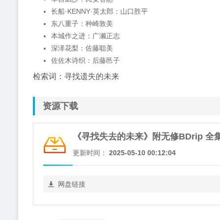
长船·KENNY·英太郎：山口胜平
东八重子：种崎敦美
本城作之进：广濑正志
深泽花梨：佐藤聪美
佐佐木诗织：后藤邑子
检索词：寻找遗失的未来
资源下载
《寻找失去的未来》附无修BDrip 全
更新时间：
2025-05-10 00:12:04
网盘链接