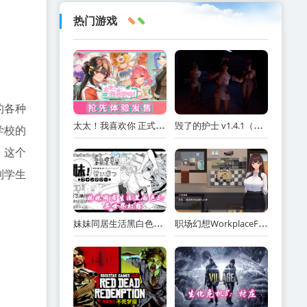
热门游戏
的各种
太太！我喜欢你 正式版（Sensei! I Like You So Much!）免安装中文版
毁了的护士 v1.4.1（Ruined Nurse）免安装中文版
学校的
。这个
到学生
妹妹同居生活黑白色2：异世界幻想网盘下载
职场幻想WorkplaceFantasy中文网盘下载