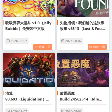
吸吸弹弹大乱斗 v1.0（Jelly
失物招领：我们铺的这张床
Bubble）免安装中文版
故事 v6513（Lost & Found
A This Bed We Made
Story）免安装英文版
2026-08-07
2026-08-07
PC游戏一区
PC游戏一区
清算
放置恶魔
v0.603（Liquidation）免
Build.24562514（Idle
安装英文版
Inferno）免安装中文版
2026-08-07
2026-08-07