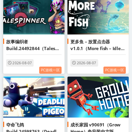
故事编织者
更多鱼 – 放置点击器
Build.24492844（Talespi
v1.0.1（More fish – Idle
nner）免安装中文版
Clicker）免安装中文版
2026-08-07
2026-08-07
PC游戏一区
PC游戏一区
夺命飞鸽
成长家园 v90691（Grow
Build.24598763（Deadlie
Home）免安装中文版