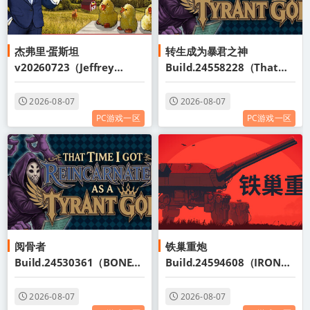
杰弗里·蛋斯坦
转生成为暴君之神
v20260723（Jeffrey
Build.24558228（That
Eggstein）免安装英文版
Time I Got Reincarnated
as a Tyrant God）免安装
2026-08-07
2026-08-07
中文版
PC游戏一区
PC游戏一区
阅骨者
铁巢重炮
Build.24530361（BONERE
Build.24594608（IRON
ADER）免安装中文版
NEST Heavy Turret
Simulator）免安装中文版
2026-08-07
2026-08-07