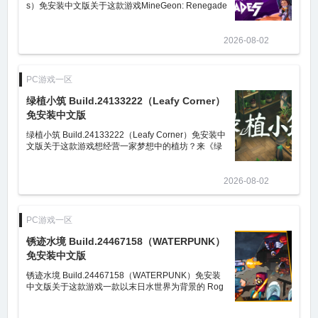
s）免安装中文版关于这款游戏MineGeon: Renegade
s 是一款以资源收集为核心的科幻类 roguelite 弹幕游
戏。一次失败的抢劫行动后，一支
2026-08-02
PC游戏一区
绿植小筑 Build.24133222（Leafy Corner）
免安装中文版
绿植小筑 Build.24133222（Leafy Corner）免安装中
文版关于这款游戏想经营一家梦想中的植坊？来《绿
植小筑》实现吧！这是一款治愈系店铺经营游戏，在
这里你可以培育、售卖、照料各种
2026-08-02
PC游戏一区
锈迹水境 Build.24467158（WATERPUNK）
免安装中文版
锈迹水境 Build.24467158（WATERPUNK）免安装
中文版关于这款游戏一款以末日水世界为背景的 Rog
uelite 动作游戏。制定你的策略，选择哪些能力在白
天大放异彩，哪些能力在夜间觉醒。