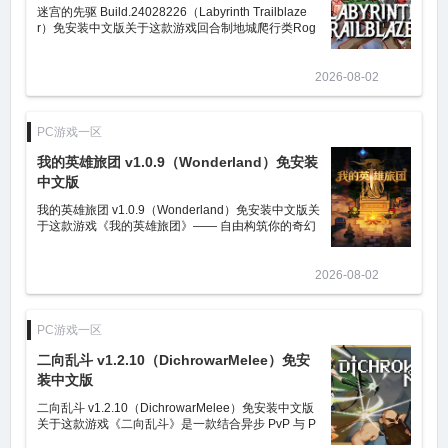
迷宫的先驱 Build.24028226（Labyrinth Trailblaze
r）免安装中文版关于这款游戏回合制地城爬行类Rog
ue游戏，包含策略战斗玩法。探索随机生成的迷宫，
面对多种敌人和事件。组建你的
2026-08-02
PC游戏一区
我的英雄旅团 v1.0.9（Wonderland）免安装
中文版
我的英雄旅团 v1.0.9（Wonderland）免安装中文版关
于这款游戏《我的英雄旅团》—— 自由构筑你的奇幻
战棋传奇！探索剑与魔法的世界，打造独一无二的冒
险者公会！◆ 策略至上的战棋体
2026-08-02
PC游戏一区
二向乱斗 v1.2.10（DichrowarMelee）免安
装中文版
二向乱斗 v1.2.10（DichrowarMelee）免安装中文版
关于这款游戏《二向乱斗》是一款结合异步 PvP 与 P
vE 成长的 2D 像素风自走棋游戏。招募角色，搭配职