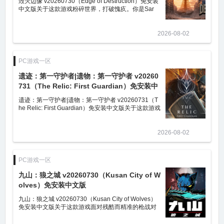
毁灭边缘 v20260730（Edge of Destruction）免安装
中文版关于这款游戏粉碎世界，打破愧疚。你是Sar
a。在一场神秘的车祸后，你在一个阴森、超现实的世
界中醒来——这是你为了逃避悲
2026-08-02
PC游戏一区
遗迹：第一守护者|遗物：第一守护者 v20260
731（The Relic: First Guardian）免安装中
文版
遗迹：第一守护者|遗物：第一守护者 v20260731（T
he Relic: First Guardian）免安装中文版关于这款游戏
这座曾繁荣的Arsilthus因上古圣物的毁灭而化为末日
废土，如今只剩断壁残垣。但
2026-08-02
PC游戏一区
九山：狼之城 v20260730（Kusan City of W
olves）免安装中文版
九山：狼之城 v20260730（Kusan City of Wolves）
免安装中文版关于这款游戏面对残酷而精准的枪战对
决，你的每一步都至关重要。在精心设计的竞技场
中，你需要用极具观赏性的操作主宰战