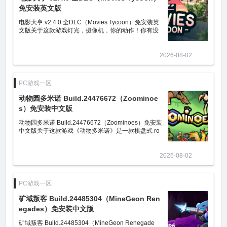
免安装英文版
电影大亨 v2.4.0 全DLC（Movies Tycoon）免安装英
文版关于这款游戏灯光，摄像机，你的动作！你有没
有梦想过统治电影宇宙，却缺少完美的发型或昂贵的
太阳镜？别怕！《电影大亨》让你深入电影
2026-08-02
PC游戏一区
动物园多米诺 Build.24476672（Zoominoe
s）免安装中文版
动物园多米诺 Build.24476672（Zoominoes）免安装
中文版关于这款游戏《动物多米诺》是一款棋盘式 ro
guelike 卡牌构建游戏，玩家需要探索强力组合冲击高
分。巧妙搭配通过喂食和获
2026-08-02
PC游戏一区
矿域叛客 Build.24485304（MineGeon Ren
egades）免安装中文版
矿域叛客 Build.24485304（MineGeon Renegade