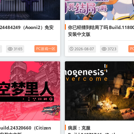
.24484249（Aooni2）免安
你已经猜到结局了吗 Build.11800
安装中文版
PC游戏一区
P
7
3165
2026-08-07
3723
ld.24320660（Citizen
病原：克服