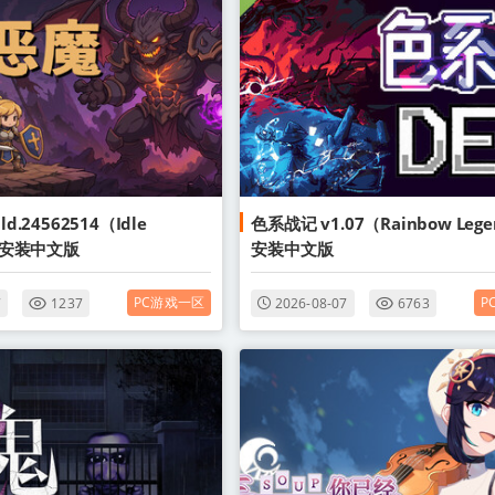
d.24562514（Idle
色系战记 v1.07（Rainbow Leg
）免安装中文版
安装中文版
PC游戏一区
P
7
1237
2026-08-07
6763