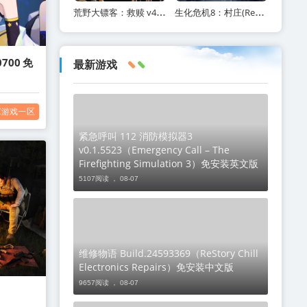
荒野大镖客：救赎 v40 全DLC（Red Dead Redemption）免安装中文版
生化危机8：村庄(ResidentEvilVillage)内含修改器+DLC+通关存档+原画集百度网盘/
700 免
最新游戏
C游戏一区
紧急呼叫 112 消防模拟器3
v0.1.5523（Emergency Call – The
Firefighting Simulation 3）免安装英文版
5107阅读 ，
08-07
维修物语 Build.24593369（ReStory Chill
Electronics Repairs）免安装中文版
9657阅读 ，
08-07