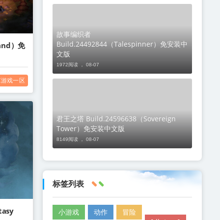
故事编织者
Build.24492844（Talespinner）免安装中
and）免
文版
1972阅读 ，
08-07
C游戏一区
君王之塔 Build.24596638（Sovereign
Tower）免安装中文版
8149阅读 ，
08-07
标签列表
tasy
小游戏
动作
冒险