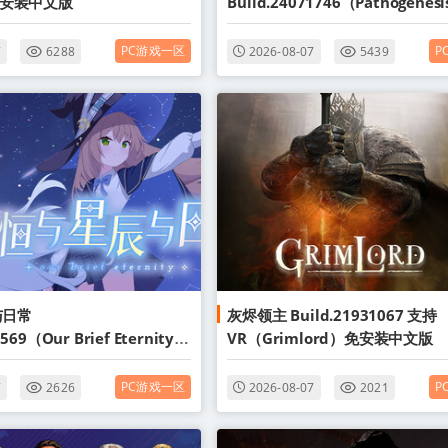
）免安装中文版
Build.24071746（Pathogenesi
Overcome）免安装中文版
PC游戏一区
P
7
6288
2026-08-07
5439
与日常
灰烬领主 Build.21931067 支持
9569（Our Brief Eternity）
VR（Grimlord）免安装中文版
版
PC游戏一区
P
7
2626
2026-08-07
2021