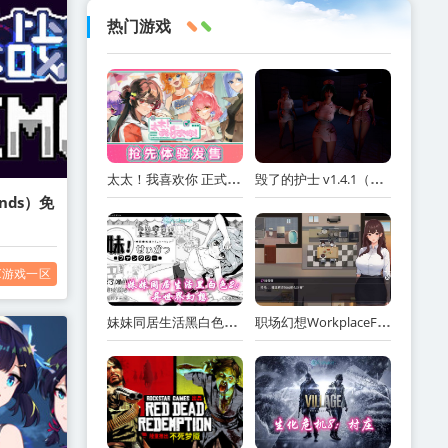
热门游戏
太太！我喜欢你 正式版（Sensei! I Like You So Much!）免安装中文版
毁了的护士 v1.4.1（Ruined Nurse）免安装中文版
ends）免
C游戏一区
妹妹同居生活黑白色2：异世界幻想网盘下载
职场幻想WorkplaceFantasy中文网盘下载