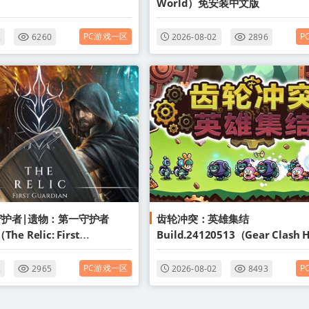
World）免安装中文版
PC游戏一区
P
2
6260
2026-08-02
2896
护者|遗物：第一守护者
齿轮冲突：英雄集结
he Relic: First
Build.24120513（Gear Clash 
n）免安装中文版
Unite）免安装中文版
PC游戏一区
P
2
2965
2026-08-02
8493