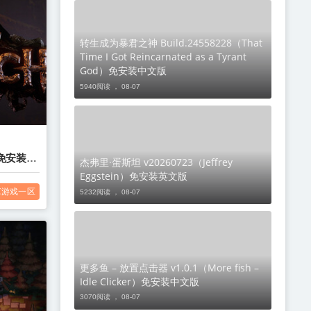
转生成为暴君之神 Build.24558228（That
Time I Got Reincarnated as a Tyrant
God）免安装中文版
5940阅读 ，
08-07
h）免安装中
杰弗里·蛋斯坦 v20260723（Jeffrey
Eggstein）免安装英文版
C游戏一区
5232阅读 ，
08-07
更多鱼 – 放置点击器 v1.0.1（More fish –
Idle Clicker）免安装中文版
3070阅读 ，
08-07