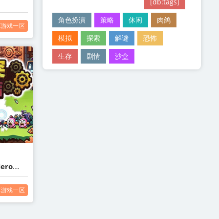
[db:tags]
角色扮演
策略
休闲
肉鸽
C游戏一区
模拟
探索
解谜
恐怖
生存
剧情
沙盒
Hero
C游戏一区