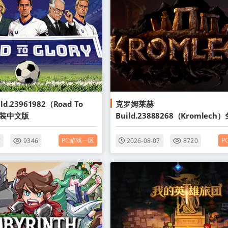
d.23961982（Road To
克罗姆莱赫
安装中文版
Build.23888268（Kromlec
文版
PC游戏一区
P
7
9346
2026-08-07
8720