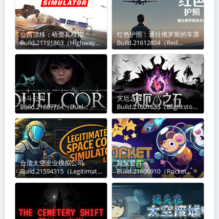
公路漂移：哈贾瓦模拟
红色护照：通往俄罗斯的车票
Build.21191863（Highway
Build.21612804（Red
Drifter Hajwala Simulator）
Passport Ticket to Russia）
免安装英文版关于这款游戏
免安装中文版关于这款游戏欢
Hajwala不是典型的漂移，而
迎来到《Red Passport: Tick
是直接
决斗公司
灾厄之石
Build.21607764（Duel
Build.21601633（Blightston
Corp.）免安装中文版关于这
e）免安装中文版关于这款游
款游戏受《黑魂》启发的动作
戏这是一场融合深度策略与
RPG，开放沙盒世界，带
Roguelike进化的残酷远征。
MMO氛围与方向战斗系统。
你的目标是护送
单
合法太空企业模拟公司
鼠鼠登月
Build.21594315（Legitimate
Build.21606910（Rocket
Space Corp Simulator LLC）
Rats）免安装中文版关于这款
免安装中文版关于这款游戏
游戏所有系统就绪，准备升
《Legitimate Space Corp Si
空！《鼠鼠登月》是一款类幸
存者游戏，你将在月球上