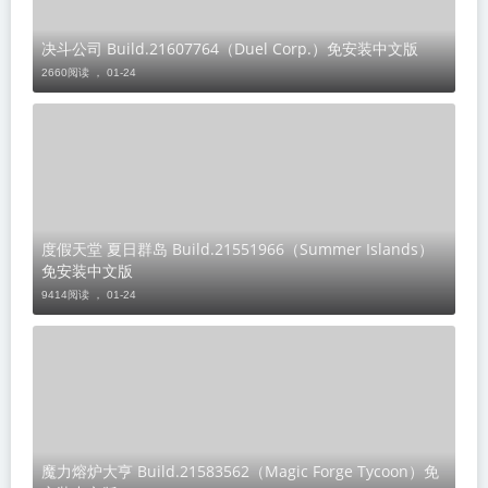
决斗公司 Build.21607764（Duel Corp.）免安装中文版
2660阅读 ，
01-24
度假天堂 夏日群岛 Build.21551966（Summer Islands）
免安装中文版
9414阅读 ，
01-24
魔力熔炉大亨 Build.21583562（Magic Forge Tycoon）免