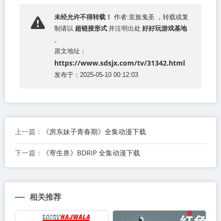
未经允许不得转载！
作者:皇族鬼圣 ，转载或复
超链接形式
好好玩游戏基地
制请以
并注明出处
。
原文地址：
https://www.sdsjx.com/tv/31342.html
发布于：2025-05-10 00:12:03
《房东妹子青春期》全集动漫下载
上一篇：
《寄生兽》BDRIP 全集动漫下载
下一篇：
相关推荐