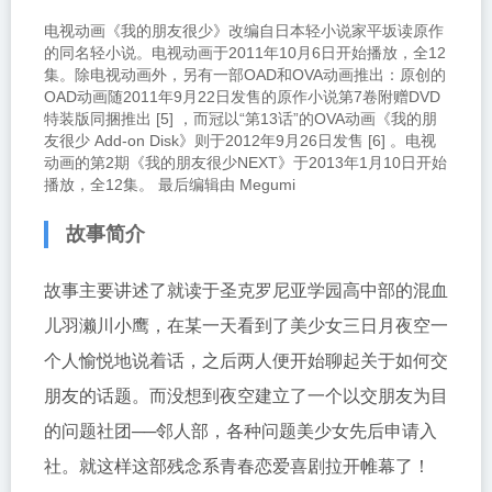
电视动画《我的朋友很少》改编自日本轻小说家平坂读原作
的同名轻小说。电视动画于2011年10月6日开始播放，全12
集。除电视动画外，另有一部OAD和OVA动画推出：原创的
OAD动画随2011年9月22日发售的原作小说第7卷附赠DVD
特装版同捆推出 [5] ，而冠以“第13话”的OVA动画《我的朋
友很少 Add-on Disk》则于2012年9月26日发售 [6] 。电视
动画的第2期《我的朋友很少NEXT》于2013年1月10日开始
播放，全12集。
最后编辑由 Megumi
故事简介
故事主要讲述了就读于圣克罗尼亚学园高中部的混血
儿羽濑川小鹰，在某一天看到了美少女三日月夜空一
个人愉悦地说着话，之后两人便开始聊起关于如何交
朋友的话题。而没想到夜空建立了一个以交朋友为目
的问题社团──邻人部，各种问题美少女先后申请入
社。就这样这部残念系青春恋爱喜剧拉开帷幕了！