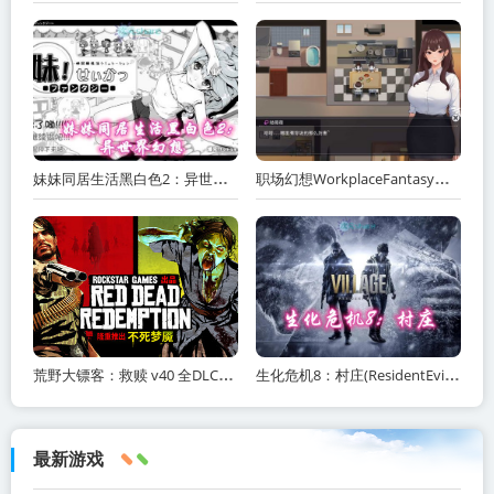
妹妹同居生活黑白色2：异世界幻想网盘下载
职场幻想WorkplaceFantasy中文网盘下载
荒野大镖客：救赎 v40 全DLC（Red Dead Redemption）免安装中文版
生化危机8：村庄(ResidentEvilVillage)内含修改器+DLC+通关存档+原画集百度网盘/
最新游戏