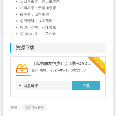
三日月夜空：井上麻里奈
柏崎星奈：伊藤加奈惠
楠幸村：山本希望
志熊理科：福圆美里
羽濑川小鸠：花泽香菜
高山玛丽亚：井口裕香
资源下载
资源下载
《我的朋友很少》[1-2季+OAD+OVA] 全集动漫下载
更新时间：
2025-05-10 00:12:03
下载
网盘链接
标签：
我的朋友很少