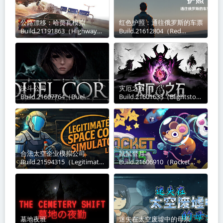
公路漂移：哈贾瓦模拟
红色护照：通往俄罗斯的车票
Build.21191863（Highway
Build.21612804（Red
Drifter Hajwala Simulator）
Passport Ticket to Russia）
免安装英文版关于这款游戏
免安装中文版关于这款游戏欢
Hajwala不是典型的漂移，而
迎来到《Red Passport: Tick
是直接
决斗公司
灾厄之石
Build.21607764（Duel
Build.21601633（Blightston
Corp.）免安装中文版关于这
e）免安装中文版关于这款游
款游戏受《黑魂》启发的动作
戏这是一场融合深度策略与
RPG，开放沙盒世界，带
Roguelike进化的残酷远征。
MMO氛围与方向战斗系统。
你的目标是护送
单
合法太空企业模拟公司
鼠鼠登月
Build.21594315（Legitimate
Build.21606910（Rocket
Space Corp Simulator LLC）
Rats）免安装中文版关于这款
免安装中文版关于这款游戏
游戏所有系统就绪，准备升
《Legitimate Space Corp Si
空！《鼠鼠登月》是一款类幸
存者游戏，你将在月球上
墓地夜班
迷失在太空废墟中的母亲