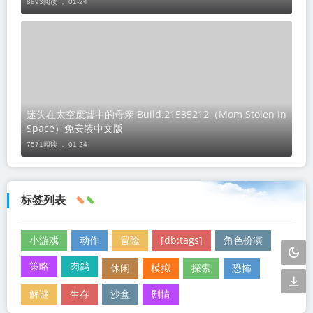
8893阅读 ，
01-24
迷失在太空废墟中的母亲 Build.21535212（Mom Stolen in
Space）免安装中文版
7571阅读 ，
01-24
标签列表
小游戏
动作
冒险
[db:tags]
角色扮演
策略
肉鸽
休闲
模拟
探索
恐怖
解谜
生存
沙盒
剧情