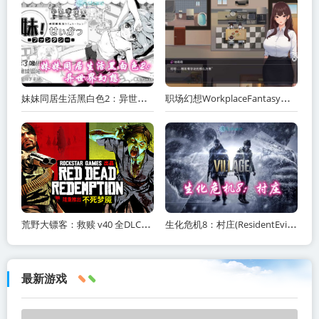
妹妹同居生活黑白色2：异世界幻想网盘下载
职场幻想WorkplaceFantasy中文网盘下载
荒野大镖客：救赎 v40 全DLC（Red Dead Redemption）免安装中文版
生化危机8：村庄(ResidentEvilVillage)内含修改器+DLC+通关存档+原画集百度网盘/
最新游戏