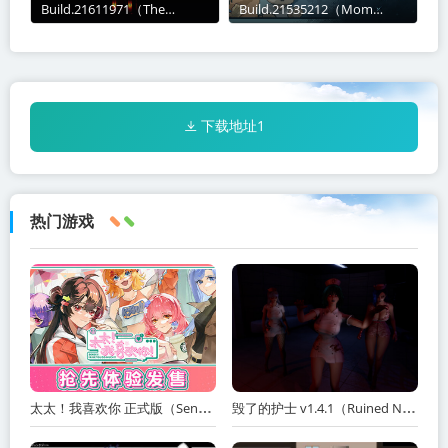
Build.21611971（The
Build.21535212（Mom
Cemetery Shift）免安装中文
Stolen in Space）免安装中文
版关于这款游戏The
版关于这款游戏少年空与挚友
Cemetery Shift｜墓地の夜勤
太郎、以及母亲美月正搭乘一
是一款短篇第一人称恐怖叙事
艘
下载地址1
热门游戏
太太！我喜欢你 正式版（Sensei! I Like You So Much!）免安装中文版
毁了的护士 v1.4.1（Ruined Nurse）免安装中文版