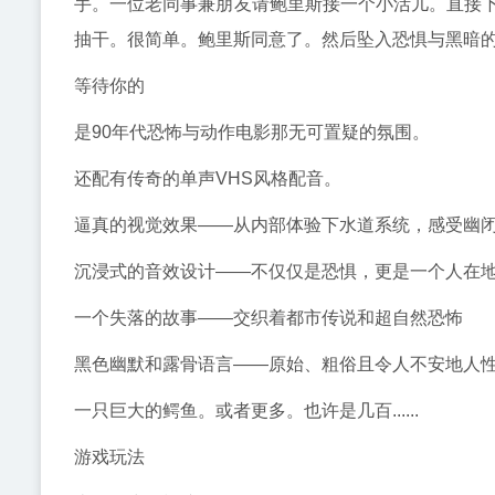
手。一位老同事兼朋友请鲍里斯接一个小活儿。直接
抽干。很简单。鲍里斯同意了。然后坠入恐惧与黑暗的噩梦
等待你的
是90年代恐怖与动作电影那无可置疑的氛围。
还配有传奇的单声VHS风格配音。
逼真的视觉效果——从内部体验下水道系统，感受幽
沉浸式的音效设计——不仅仅是恐惧，更是一个人在
一个失落的故事——交织着都市传说和超自然恐怖
黑色幽默和露骨语言——原始、粗俗且令人不安地人
一只巨大的鳄鱼。或者更多。也许是几百......
游戏玩法