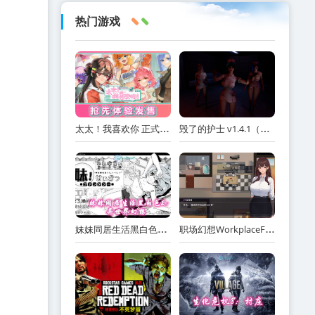
热门游戏
太太！我喜欢你 正式版（Sensei! I Like You So Much!）免安装中文版
毁了的护士 v1.4.1（Ruined Nurse）免安装中文版
妹妹同居生活黑白色2：异世界幻想网盘下载
职场幻想WorkplaceFantasy中文网盘下载