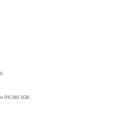
00
n R9 280 3GB