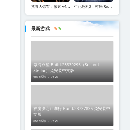
荒野大镖客：救赎 v40 全DLC（Red Dead Redemption）免安装中文版
生化危机8：村庄(ResidentEvilVillage)内含修改器+DLC+通关存档+原画集百度网盘/
最新游戏
穹海双星 Build.23839296（Second
Stellar）免安装中文版
6886阅读 ，
06-28
神魔决之江湖行 Build.23737835 免安装中
文版
8565阅读 ，
06-28