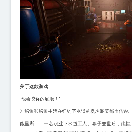
关于这款游戏
“他会咬你的屁股！”
》鳄鱼和鳄鱼生活在纽约下水道的臭名昭著都市传说....
鲍里斯——一名职业下水道工人。妻子去世后，他抛