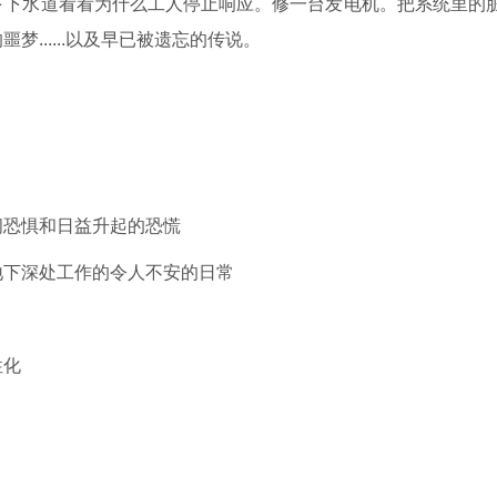
下下水道看看为什么工人停止响应。修一台发电机。把系统里的
......以及早已被遗忘的传说。
闭恐惧和日益升起的恐慌
地下深处工作的令人不安的日常
性化