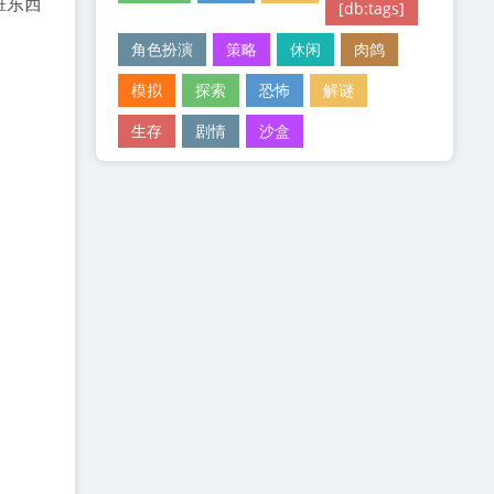
脏东西
[db:tags]
角色扮演
策略
休闲
肉鸽
模拟
探索
恐怖
解谜
生存
剧情
沙盒