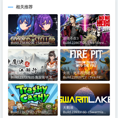
相关推荐
穹海双星
英雄不在3
Build.23839296（Second
Build.22867526（No More
Stellar）免安装中文版关于这
Heroes 3）免安装中文版关
款游戏《穹海双星》是一款以
于这款游戏《英雄不在3》是
角色构筑为核心的类幸存者
一款以刺客为主角的动作游
Roguelike游戏。
戏，宅系刺客“特拉
神魔决之江湖行
火坑：把东西扔进火里
Build.23737835 免安装中文
Build.23909727（Fire Pit
版关于这款游戏该游戏是一款
Throw Things Into The
独立制作的仙侠风格的战棋角
Fire）免安装中文版关于这款
色扮演游戏。故事开始主角弈
游戏Fire Pit 是一款关于摧毁
剑
和焚
垃圾变现
天鹅湖
Build.23932045（Trashy
Build.23933160（Swarmlake
Cashy）免安装中文版关于这
）免安装中文版关于这款游戏