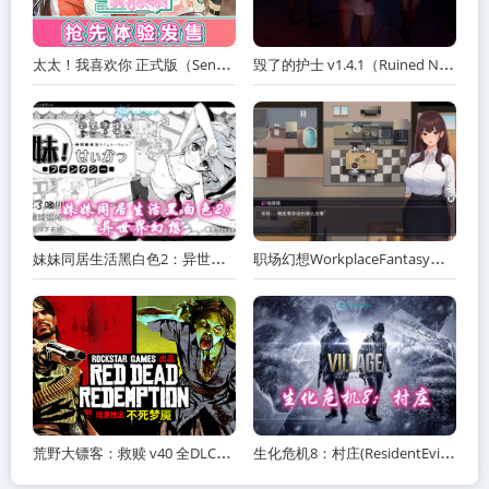
太太！我喜欢你 正式版（Sensei! I Like You So Much!）免安装中文版
毁了的护士 v1.4.1（Ruined Nurse）免安装中文版
妹妹同居生活黑白色2：异世界幻想网盘下载
职场幻想WorkplaceFantasy中文网盘下载
荒野大镖客：救赎 v40 全DLC（Red Dead Redemption）免安装中文版
生化危机8：村庄(ResidentEvilVillage)内含修改器+DLC+通关存档+原画集百度网盘/