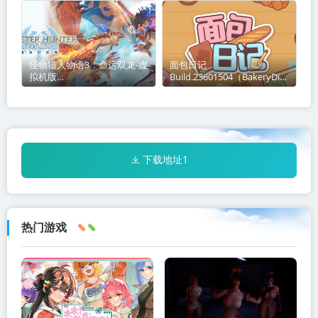
款游戏一款流程约为 3-6 小时
《Swarmlake》是一款极度紧
的短篇增量游戏，靠出售垃圾
张的第一人称射击芭蕾，让你
打造属于你的商业
对抗规模空前的蜂
怪物猎人物语3：命运双龙-虚
面包日记
拟机版
Build.23601504（BakeryDiar
v1.1.00|Build.23692242（M
y）免安装中文版关于这款游
onster Hunter Stories 3
戏在游戏里你将拥有一家温馨
Twisted Reflection
可爱的面包店，和“难搞”的顾
HYPERVISOR）免安装中文版
客（笑。你非常
下载地址1
热门游戏