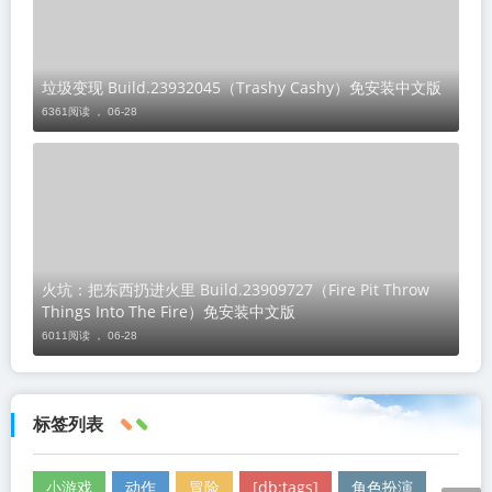
垃圾变现 Build.23932045（Trashy Cashy）免安装中文版
6361阅读 ，
06-28
火坑：把东西扔进火里 Build.23909727（Fire Pit Throw
Things Into The Fire）免安装中文版
6011阅读 ，
06-28
标签列表
小游戏
动作
冒险
[db:tags]
角色扮演