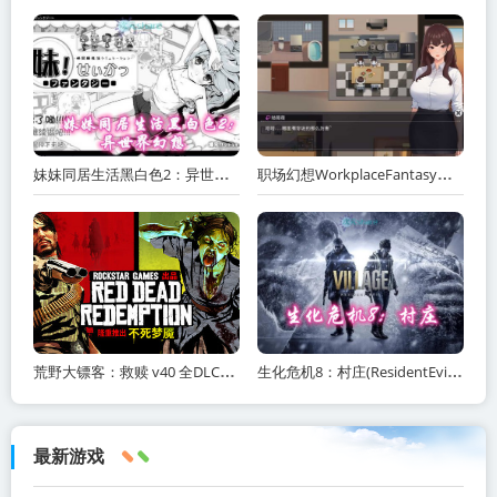
妹妹同居生活黑白色2：异世界幻想网盘下载
职场幻想WorkplaceFantasy中文网盘下载
荒野大镖客：救赎 v40 全DLC（Red Dead Redemption）免安装中文版
生化危机8：村庄(ResidentEvilVillage)内含修改器+DLC+通关存档+原画集百度网盘/
最新游戏