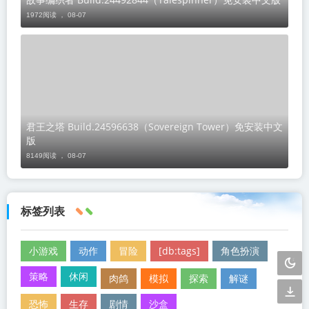
1972阅读 ，
08-07
君王之塔 Build.24596638（Sovereign Tower）免安装中文
版
8149阅读 ，
08-07
标签列表
小游戏
动作
冒险
[db:tags]
角色扮演
策略
休闲
肉鸽
模拟
探索
解谜
恐怖
生存
剧情
沙盒